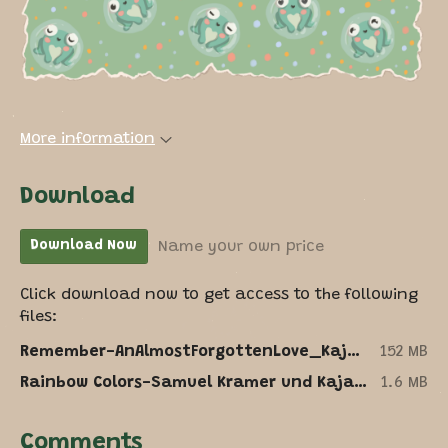
More information
Download
Name your own price
Download Now
Click download now to get access to the following
files:
Remember-AnAlmostForgottenLove_KajaRochow.zip
152 MB
Rainbow Colors-Samuel Kramer und Kaja Rochow.mp3
1.6 MB
Comments